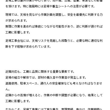
足場工事は屋外作業が中心であり、雨や風、台風、猛暑、寒波などの影響
を受けます。特に強風時には足場や養生シートへの注意が必要です。
現場では、天候を見ながら作業計画を調整し、安全を最優先に判断する力
が求められます。
無理に作業を進めれば事故につながる可能性があり、逆に判断が遅ければ
工期に影響します。
足場工事会社には、天候リスクを見越した段取りと、必要な時に適切な判
断を下す経験が求められています。
近隣対応も、工期と品質に関係する重要な要素です。
足場の組立や解体では、部材の搬入音や作業音が発生します。
道路使用、駐車スペース、通行人の安全確保なども考えなければなりませ
ん。
近隣からの苦情が増えると、作業の中断や調整が必要になり、結果として
工期に影響します。
だからこそ、足場工事業には丁寧な養生、整理整頓、声かけ、作業時間へ