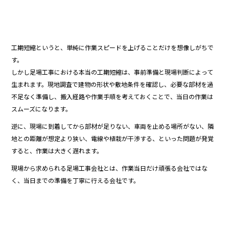
工期短縮というと、単純に作業スピードを上げることだけを想像しがちで
す。
しかし足場工事における本当の工期短縮は、事前準備と現場判断によって
生まれます。現地調査で建物の形状や敷地条件を確認し、必要な部材を過
不足なく準備し、搬入経路や作業手順を考えておくことで、当日の作業は
スムーズになります。
逆に、現場に到着してから部材が足りない、車両を止める場所がない、隣
地との距離が想定より狭い、電線や植栽が干渉する、といった問題が発覚
すると、作業は大きく遅れます。
現場から求められる足場工事会社とは、作業当日だけ頑張る会社ではな
く、当日までの準備を丁寧に行える会社です。