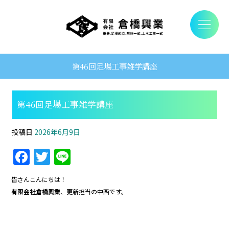
第46回足場工事雑学講座
第46回足場工事雑学講座
投稿日
2026年6月9日
F
T
Li
a
w
n
皆さんこんにちは！
c
itt
e
有限会社倉橋興業
、更新担当の中西です。
e
er
b