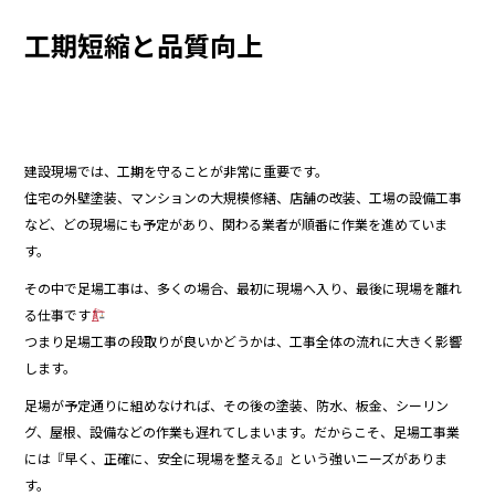
o
工期短縮と品質向上
o
k
建設現場では、工期を守ることが非常に重要です。
住宅の外壁塗装、マンションの大規模修繕、店舗の改装、工場の設備工事
など、どの現場にも予定があり、関わる業者が順番に作業を進めていま
す。
その中で足場工事は、多くの場合、最初に現場へ入り、最後に現場を離れ
る仕事です
つまり足場工事の段取りが良いかどうかは、工事全体の流れに大きく影響
します。
足場が予定通りに組めなければ、その後の塗装、防水、板金、シーリン
グ、屋根、設備などの作業も遅れてしまいます。だからこそ、足場工事業
には『早く、正確に、安全に現場を整える』という強いニーズがありま
す。