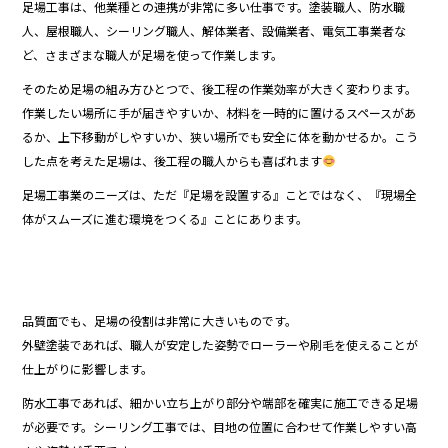
足場工事は、他業種との連携が非常に多い仕事です。塗装職人、防水職
人、屋根職人、シーリング職人、解体業者、設備業者、電気工事業者な
ど、さまざまな職人が足場を使って作業します。
そのため足場の組み方ひとつで、後工程の作業効率が大きく変わります。
作業したい場所に手が届きやすいか、材料を一時的に置けるスペースがあ
るか、上下移動がしやすいか、狭い場所でも安全に体を動かせるか。こう
した点を考えた足場は、後工程の職人からも喜ばれます
足場工事業のニーズは、ただ『足場を設置する』ことではなく、『現場全
体がスムーズに進む環境をつくる』ことにあります。
品質面でも、足場の役割は非常に大きいものです。
外壁塗装であれば、職人が安定した姿勢でローラーや刷毛を使えることが
仕上がりに影響します。
防水工事であれば、細かい立ち上がり部分や端部を確実に施工できる足場
が必要です。シーリング工事では、目地の位置に合わせて作業しやすい高