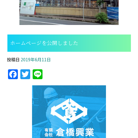
ホームページを公開しました
投稿日
2019年6月11日
F
T
Li
a
w
n
c
itt
e
e
er
b
o
o