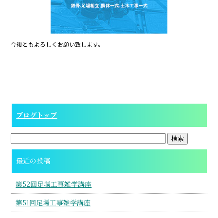
k
今後ともよろしくお願い致します。
ブログトップ
最近の投稿
第52回足場工事雑学講座
第51回足場工事雑学講座