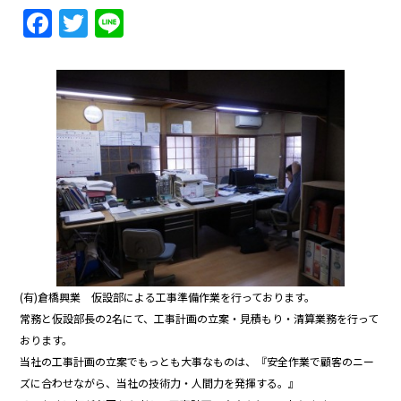
F
T
Li
a
w
n
c
itt
e
e
er
b
o
o
k
(有)倉橋興業 仮設部による工事準備作業を行っております。
常務と仮設部長の2名にて、工事計画の立案・見積もり・清算業務を行って
おります。
当社の工事計画の立案でもっとも大事なものは、『安全作業で顧客のニー
ズに合わせながら、当社の技術力・人間力を発揮する。』