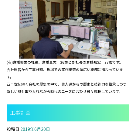
b
o
o
k
(有)倉橋興業の社長、倉橋真志 36歳と副社長の倉橋知宏 37歳です。
会社経営から工事計画、現場での実作業等の幅広い業務に携わっていま
す。
四半世紀続く会社の歴史の中で、先人達からの歴史と技術力を継承しつつ
新しい風も取り入れながら時代のニーズに合わせ日々成長しています。
工事計画
投稿日
2019年6月20日