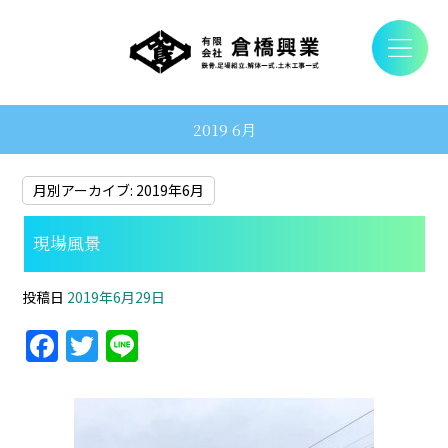
2019 6月
月別アーカイブ:
2019年6月
現場風景
投稿日
2019年6月29日
F
T
Li
a
w
n
c
itt
e
e
er