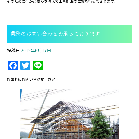
そのために何が必要かを考えて工事計画の立案を行っております。
業務のお問い合わせを承っております
投稿日
2019年6月17日
F
T
Li
a
w
n
お気軽にお問い合わせ下さい
c
itt
e
e
er
b
o
o
k