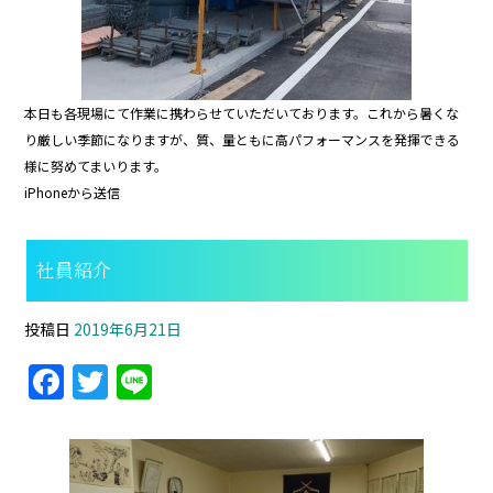
本日も各現場にて作業に携わらせていただいております。これから暑くな
り厳しい季節になりますが、質、量ともに高パフォーマンスを発揮できる
様に努めてまいります。
iPhoneから送信
社員紹介
投稿日
2019年6月21日
F
T
Li
a
w
n
c
itt
e
e
er