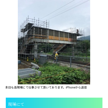
b
o
o
k
本日も各現場にて仕事させて頂いております。iPhoneから送信
現場にて