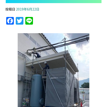
投稿日
2019年6月22日
F
T
Li
a
w
n
c
itt
e
e
er
b
o
o
k