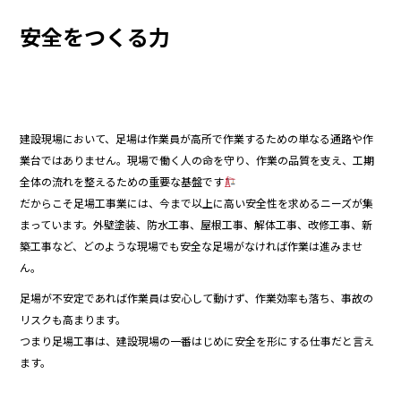
o
安全をつくる力
o
k
建設現場において、足場は作業員が高所で作業するための単なる通路や作
業台ではありません。現場で働く人の命を守り、作業の品質を支え、工期
全体の流れを整えるための重要な基盤です
だからこそ足場工事業には、今まで以上に高い安全性を求めるニーズが集
まっています。外壁塗装、防水工事、屋根工事、解体工事、改修工事、新
築工事など、どのような現場でも安全な足場がなければ作業は進みませ
ん。
足場が不安定であれば作業員は安心して動けず、作業効率も落ち、事故の
リスクも高まります。
つまり足場工事は、建設現場の一番はじめに安全を形にする仕事だと言え
ます。