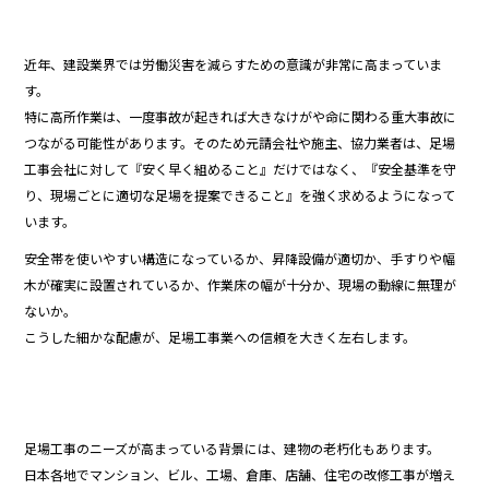
近年、建設業界では労働災害を減らすための意識が非常に高まっていま
す。
特に高所作業は、一度事故が起きれば大きなけがや命に関わる重大事故に
つながる可能性があります。そのため元請会社や施主、協力業者は、足場
工事会社に対して『安く早く組めること』だけではなく、『安全基準を守
り、現場ごとに適切な足場を提案できること』を強く求めるようになって
います。
安全帯を使いやすい構造になっているか、昇降設備が適切か、手すりや幅
木が確実に設置されているか、作業床の幅が十分か、現場の動線に無理が
ないか。
こうした細かな配慮が、足場工事業への信頼を大きく左右します。
足場工事のニーズが高まっている背景には、建物の老朽化もあります。
日本各地でマンション、ビル、工場、倉庫、店舗、住宅の改修工事が増え