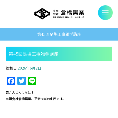
第45回足場工事雑学講座
第45回足場工事雑学講座
投稿日
2026年6月2日
F
T
Li
a
w
n
皆さんこんにちは！
c
itt
e
有限会社倉橋興業
、更新担当の中西です。
e
er
b