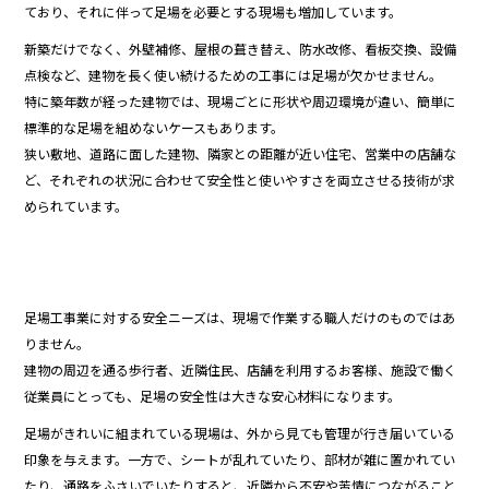
ており、それに伴って足場を必要とする現場も増加しています。
新築だけでなく、外壁補修、屋根の葺き替え、防水改修、看板交換、設備
点検など、建物を長く使い続けるための工事には足場が欠かせません。
特に築年数が経った建物では、現場ごとに形状や周辺環境が違い、簡単に
標準的な足場を組めないケースもあります。
狭い敷地、道路に面した建物、隣家との距離が近い住宅、営業中の店舗な
ど、それぞれの状況に合わせて安全性と使いやすさを両立させる技術が求
められています。
足場工事業に対する安全ニーズは、現場で作業する職人だけのものではあ
りません。
建物の周辺を通る歩行者、近隣住民、店舗を利用するお客様、施設で働く
従業員にとっても、足場の安全性は大きな安心材料になります。
足場がきれいに組まれている現場は、外から見ても管理が行き届いている
印象を与えます。一方で、シートが乱れていたり、部材が雑に置かれてい
たり、通路をふさいでいたりすると、近隣から不安や苦情につながること