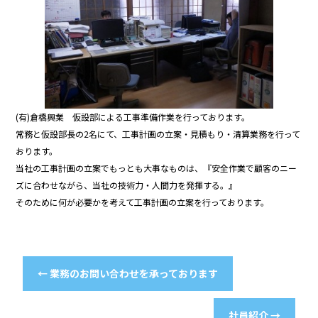
o
o
k
(有)倉橋興業 仮設部による工事準備作業を行っております。
常務と仮設部長の2名にて、工事計画の立案・見積もり・清算業務を行って
おります。
当社の工事計画の立案でもっとも大事なものは、『安全作業で顧客のニー
ズに合わせながら、当社の技術力・人間力を発揮する。』
そのために何が必要かを考えて工事計画の立案を行っております。
←
業務のお問い合わせを承っております
社員紹介
→