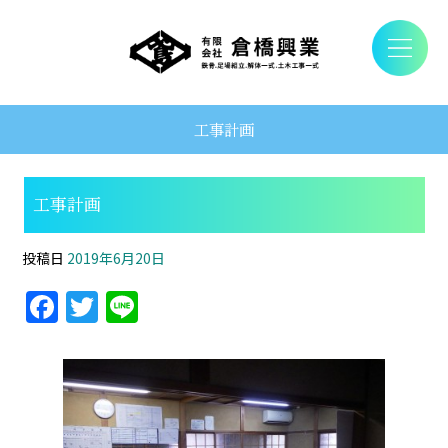
工事計画
工事計画
投稿日
2019年6月20日
F
T
Li
a
w
n
c
itt
e
e
er
b