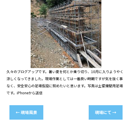
o
o
k
久々のブログアップです。暑い夏を何とか乗り切り、10月に入りようやく
涼しくなってきました。現場作業としては一番良い時期ですが気を抜く事
なく、安全安心の足場仮設に努めたいと思います。写真は土留擁壁用足場
です。iPhoneから送信
←
現場風景
現場にて
→