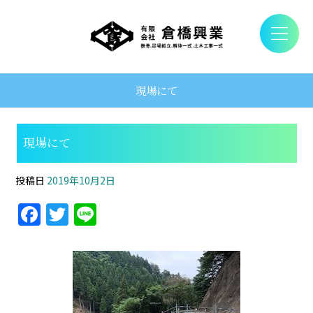
現場にて
現場にて
投稿日
2019年10月2日
F
T
Li
a
w
n
c
itt
e
e
er
b