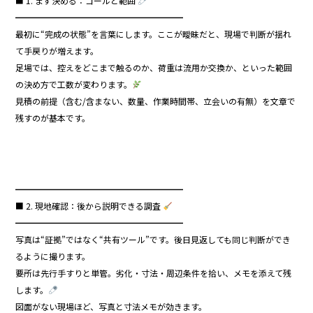
■ 1. まず決める：ゴールと範囲
━━━━━━━━━━━━━━━━━━━━
最初に“完成の状態”を言葉にします。ここが曖昧だと、現場で判断が揺れ
て手戻りが増えます。
足場では、控えをどこまで触るのか、荷重は流用か交換か、といった範囲
の決め方で工数が変わります。
見積の前提（含む/含まない、数量、作業時間帯、立会いの有無）を文章で
残すのが基本です。
━━━━━━━━━━━━━━━━━━━━
■ 2. 現地確認：後から説明できる調査
━━━━━━━━━━━━━━━━━━━━
写真は“証拠”ではなく“共有ツール”です。後日見返しても同じ判断ができ
るように撮ります。
要所は先行手すりと単管。劣化・寸法・周辺条件を拾い、メモを添えて残
します。
図面がない現場ほど、写真と寸法メモが効きます。