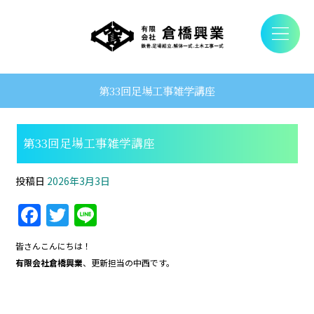
第33回足場工事雑学講座
第33回足場工事雑学講座
投稿日
2026年3月3日
F
T
Li
a
w
n
皆さんこんにちは！
c
itt
e
有限会社倉橋興業
、更新担当の中西です。
e
er
b