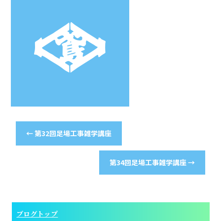
←
第32回足場工事雑学講座
第34回足場工事雑学講座
→
ブログトップ