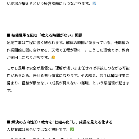
い現場が増えるという経営課題にもつながります。
■ 技能継承を阻む「教える時間がない」問題
足場工事は工程に強く縛られます。解体の時間が決まっている、他職種の
作業開始に間に合わせる、天候で工程が動く…。こうした環境では、教育
が後回しになりがちです。
しかし足場は安全が最優先。理解が浅いまま任せれば事故につながる可能
性があるため、任せる側も慎重になります。その結果、若手は補助作業に
留まり、経験が積めない→成長が見えない→離職、という悪循環が起きま
す。
■ 解決の方向性①：教育を“仕組み化”し、成長を見える化する
人材育成は気合いではなく設計です。