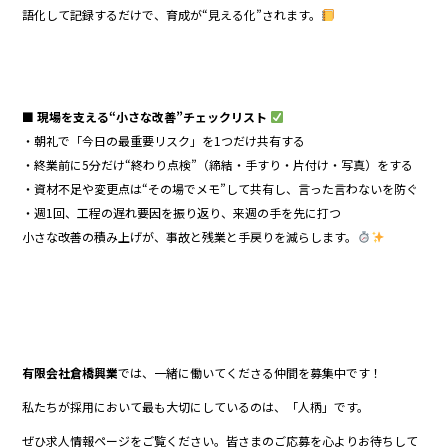
語化して記録するだけで、育成が“見える化”されます。
■ 現場を支える“小さな改善”チェックリスト
・朝礼で「今日の最重要リスク」を1つだけ共有する
・終業前に5分だけ“終わり点検”（締結・手すり・片付け・写真）をする
・資材不足や変更点は“その場でメモ”して共有し、言った言わないを防ぐ
・週1回、工程の遅れ要因を振り返り、来週の手を先に打つ
小さな改善の積み上げが、事故と残業と手戻りを減らします。
有限会社倉橋興業
では、一緒に働いてくださる仲間を募集中です！
私たちが採用において最も大切にしているのは、「人柄」です。
ぜひ求人情報ページをご覧ください。皆さまのご応募を心よりお待ちして