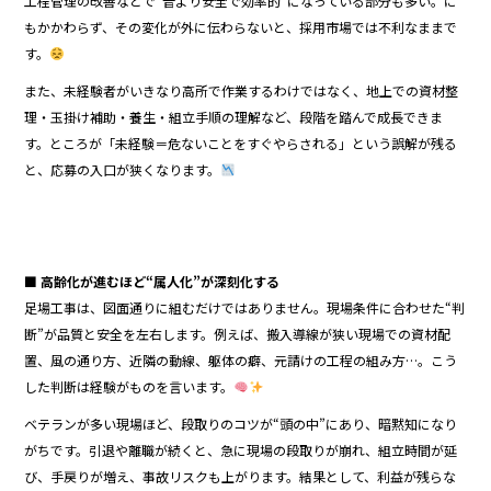
工程管理の改善などで“昔より安全で効率的”になっている部分も多い。に
もかかわらず、その変化が外に伝わらないと、採用市場では不利なままで
す。
また、未経験者がいきなり高所で作業するわけではなく、地上での資材整
理・玉掛け補助・養生・組立手順の理解など、段階を踏んで成長できま
す。ところが「未経験＝危ないことをすぐやらされる」という誤解が残る
と、応募の入口が狭くなります。
■ 高齢化が進むほど“属人化”が深刻化する
足場工事は、図面通りに組むだけではありません。現場条件に合わせた“判
断”が品質と安全を左右します。例えば、搬入導線が狭い現場での資材配
置、風の通り方、近隣の動線、躯体の癖、元請けの工程の組み方…。こう
した判断は経験がものを言います。
ベテランが多い現場ほど、段取りのコツが“頭の中”にあり、暗黙知になり
がちです。引退や離職が続くと、急に現場の段取りが崩れ、組立時間が延
び、手戻りが増え、事故リスクも上がります。結果として、利益が残らな