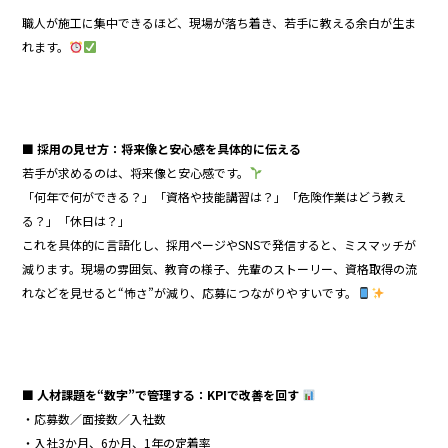
職人が施工に集中できるほど、現場が落ち着き、若手に教える余白が生ま
れます。
■ 採用の見せ方：将来像と安心感を具体的に伝える
若手が求めるのは、将来像と安心感です。
「何年で何ができる？」「資格や技能講習は？」「危険作業はどう教え
る？」「休日は？」
これを具体的に言語化し、採用ページやSNSで発信すると、ミスマッチが
減ります。現場の雰囲気、教育の様子、先輩のストーリー、資格取得の流
れなどを見せると“怖さ”が減り、応募につながりやすいです。
■ 人材課題を“数字”で管理する：KPIで改善を回す
・応募数／面接数／入社数
・入社3か月、6か月、1年の定着率