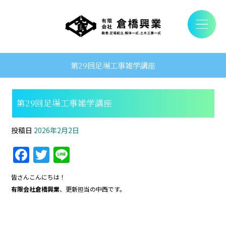
第29回足場工事雑学講座
第29回足場工事雑学講座
投稿日
2026年2月2日
F
T
Li
a
w
n
皆さんこんにちは！
c
itt
e
有限会社倉橋興業
、更新担当の中西です。
e
er
b