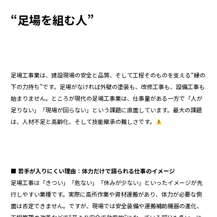
o
“足場を組む人”
o
k
足場工事業は、建設現場の安全と品質、そして工程そのものを支える“縁の
下の力持ち”です。足場がなければ外壁の塗装も、改修工事も、設備工事も
始まりません。ところが現代の足場工事業は、仕事量がある一方で「人が
足りない」「現場が回らない」という課題に直面しています。最大の課題
は、人材不足と高齢化、そして技能継承の難しさです。
■ 若手が入りにくい理由：体力だけで語られる仕事のイメージ
足場工事は「きつい」「危ない」「休みが少ない」といったイメージが先
行しやすい業種です。実際に高所作業や資材運搬があり、体力が必要な側
面は否定できません。ですが、現場では安全装備や運搬補助機器の進化、