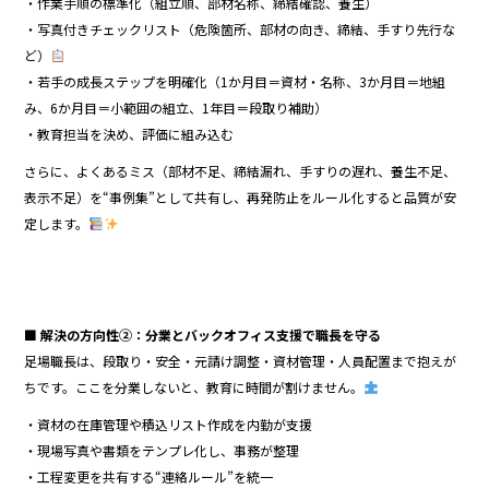
・作業手順の標準化（組立順、部材名称、締結確認、養生）
・写真付きチェックリスト（危険箇所、部材の向き、締結、手すり先行な
ど）
・若手の成長ステップを明確化（1か月目＝資材・名称、3か月目＝地組
み、6か月目＝小範囲の組立、1年目＝段取り補助）
・教育担当を決め、評価に組み込む
さらに、よくあるミス（部材不足、締結漏れ、手すりの遅れ、養生不足、
表示不足）を“事例集”として共有し、再発防止をルール化すると品質が安
定します。
■ 解決の方向性②：分業とバックオフィス支援で職長を守る
足場職長は、段取り・安全・元請け調整・資材管理・人員配置まで抱えが
ちです。ここを分業しないと、教育に時間が割けません。
・資材の在庫管理や積込リスト作成を内勤が支援
・現場写真や書類をテンプレ化し、事務が整理
・工程変更を共有する“連絡ルール”を統一