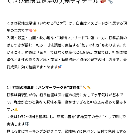
くさび緊結式足場の実務ディテール
o
o
k
くさび緊結式足場（いわゆる“ビケ”）は、自由度×スピードが同居する現
場の主力です
入隅・段差・曲面・狭小地など“難物ファサード”に強い一方、打撃品質の
ばらつきが揺れ・軋み・寸法誤差に直結する“気まぐれさ”もあります。だ
からこそ、勝負は「気合」ではなく標準化と仕組み。本稿では、打撃の標
準化／剛性の作り方／風・荷重・動線設計／点検と是正の回し方まで、最
終成果に効く粒度でまとめます
1｜打撃の標準化：ハンマーワークを“数値化”
打撃は再現性が命。狙う位置は受け座の根元に対して水平気味が基本で
す。角度が立つと跳ねて緊結不足、寝かせすぎると叩き込み過多で歪みや
すい
回数は1点2〜3回を基準にし、甲高い音を“締結完了の合図”として朝礼で
実演します
見える化はマーキングが効きます。緊結完了に色ペン、日付で色替えする