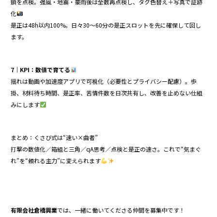
鎖を点検。強風・地震・豪雨後は全数再点検し、タグ色替え＋写真で証跡
化
是正は48h以内100%。日々30〜60分の是正スロットを先に確保して回し
ます。
7｜KPI：数値で育てる
揺れは動画や加速度アプリで可視化（必要性とプライバシー配慮）。歩
掛、材料待ち時間、是正率、苦情件数を日次共有し、改善を止めない仕組
みにします
まとめ：くさび式は“速い×曲者”
打撃の数値化／箱組と三角／qA思考／点検と是正の速さ。これで“気まぐ
れ”を“頼れる主力”に変えられます
有限会社倉橋興業
では、一緒に働いてくださる仲間を募集中です！