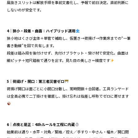
風抜きスリットは解放手順を事前文書化し、予報で前日決定。直前判断に
しないのが安全です。
4｜狭小・段差・曲面：ハイブリッド運用
狭小地はくさび主体＋単管で補助し、仮置き→荷揚げ→作業床までの“一筆
書き動線”を図で共有します。
段差は踏み段を後付けせず、先付けブラケット・受け材で安定化。曲面は
細ピッチ＋短尺踏板で通りを出す。見た目の美しさ＝精度です
5｜荷揚げ・開口：第三者災害ゼロ
荷揚げ開口は面ごとに小間口分散し、常時閉鎖＋合図者。工具ランヤード
は全員必携で二丁掛けを徹底し、掛け忘れは指差し呼称でゼロに寄せます
6｜点検と是正：48hルールを工程に内蔵
始業前は通り・水平・対角／緊結／控え／手すり・中さん・幅木／開口閉