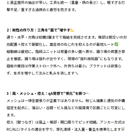
と是正箇所の抽出が早い。工具も統一（重量・柄の長さ）し、軽すぎる打
撃不足／重すぎる過締めと疲労を防ぎます。
2｜剛性の作り方：三角を“面で”増やす
通り・水平・対角は初期3層までで箱組を完成させます。端部は筋交いの対
向配置＋控えで剛壁化し、面全体のねじれを抑えるのが最短ルート
縦動線は最短に。階段ユニットは荷量の多い面へ寄せ、踊り場の荷置き禁
止を徹底。踊り場は揺れが出やすく、現場の“揺れ検知器”にもなります。
踏板の継目は作業ストローク外へ、片持ちは最小。ブラケットは欲張ら
ず、支点を増やして沈みと軋みを消します
3｜風・メッシュ・控え：qA発想で“帆化”を断つ
メッシュは一律全面張りが正義ではありません。粉じん捕集と通気の中庸
設定を起点に、海沿い・谷間・ビル風などの風環境で区画ごとに可変にし
ます。
控え（壁つなぎ）は風上・端部・開口周りでピッチ短縮。アンカー方式は
RC/ALC/タイルの適合を守り、穿孔清掃・注入量・養生を標準化します