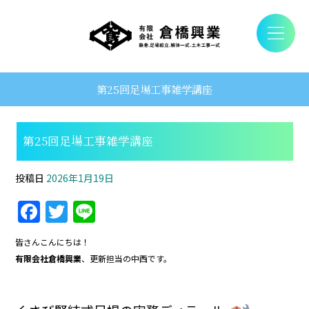
第25回足場工事雑学講座
第25回足場工事雑学講座
投稿日
2026年1月19日
F
T
Li
a
w
n
皆さんこんにちは！
c
itt
e
有限会社倉橋興業
、更新担当の中西です。
e
er
b