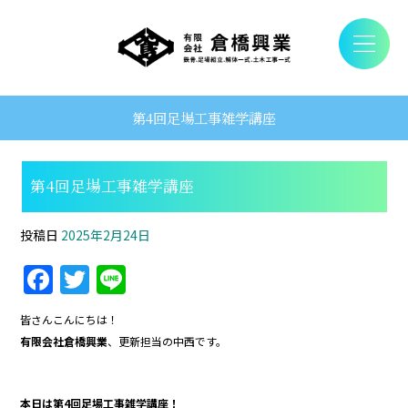
第4回足場工事雑学講座
第4回足場工事雑学講座
投稿日
2025年2月24日
F
T
Li
a
w
n
皆さんこんにちは！
c
itt
e
有限会社倉橋興業
、更新担当の中西です。
e
er
b
本日は第4回足場工事雑学講座！