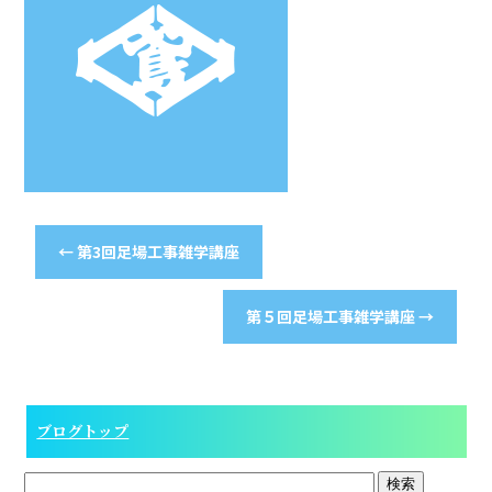
←
第3回足場工事雑学講座
第５回足場工事雑学講座
→
ブログトップ