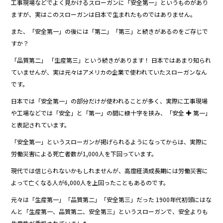
工事現場などでよく見かけるスローガンに「安全第一」というものがあり
o
ますが、実はこのスローガンは日本で生まれたものではありません。
o
また、「安全第一」の後には「第二」「第三」と続きがあるのをご存じで
k
すか？
「品質第二」 「生産第三」という続きがあります！ 日本ではあまり知られ
ていませんが、実は元々はアメリカの企業で使われていたスローガンなん
です。
日本では「安全第一」の部分だけが使われることが多く、実際に工事現場
や工場などでは「安全」と「第一」の間に緑十字を挟み、「安全 ✚ 第一」
と表記されています。
「安全第一」というスローガンが掲げられるようになってからは、実際に
労働災害による死亡者数が1,000人を下回っています。
現代では信じられないかもしれませんが、高度経済成長期には労働災害に
よって亡くなる人が6,000人を上回ったこともあるのです。
元々は「生産第一」「品質第二」「安全第三」だった 1900年代初頭にはな
んと「生産第一、品質第二、安全第三」というスローガンで、安全よりも