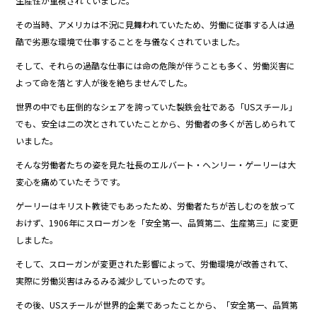
生産性が重視されていました。
その当時、アメリカは不況に見舞われていたため、労働に従事する人は過
酷で劣悪な環境で仕事することを与儀なくされていました。
そして、それらの過酷な仕事には命の危険が伴うことも多く、労働災害に
よって命を落とす人が後を絶ちませんでした。
世界の中でも圧倒的なシェアを誇っていた製鉄会社である「USスチール」
でも、安全は二の次とされていたことから、労働者の多くが苦しめられて
いました。
そんな労働者たちの姿を見た社長のエルバート・ヘンリー・ゲーリーは大
変心を痛めていたそうです。
ゲーリーはキリスト教徒でもあったため、労働者たちが苦しむのを放って
おけず、1906年にスローガンを「安全第一、品質第二、生産第三」に変更
しました。
そして、スローガンが変更された影響によって、労働環境が改善されて、
実際に労働災害はみるみる減少していったのです。
その後、USスチールが世界的企業であったことから、「安全第一、品質第