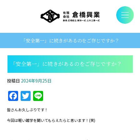
「安全第一」に続きがあるのをご存じですか？
「安全第一」に続きがあるのをご存じですか？
投稿日
2024年9月25日
F
T
Li
a
w
n
皆さんお久しぶりです！
c
itt
e
今回は軽い雑学を聞いてもらえたらと思います！(笑)
e
er
b